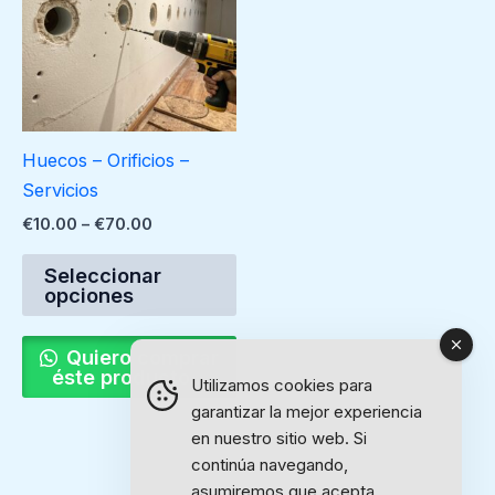
€70.00
múltiples
variantes.
Las
opciones
se
Huecos – Orificios –
pueden
Servicios
elegir
€
10.00
–
€
70.00
en
la
Seleccionar
página
opciones
de
producto
Quiero comprar
éste producto...
Utilizamos cookies para
garantizar la mejor experiencia
en nuestro sitio web. Si
continúa navegando,
asumiremos que acepta