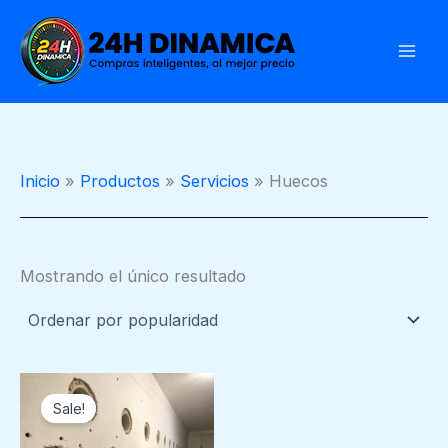
Ir
al
contenido
Inicio
Productos
Servicios
Huecos
Mostrando el único resultado
Price
Este
range:
Sale!
producto
€10.00
through
tiene