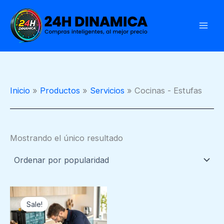
Ir
al
contenido
Inicio
Productos
Servicios
Cocinas - Estufas
Mostrando el único resultado
Price
Este
range:
Sale!
producto
€18.00
through
tiene