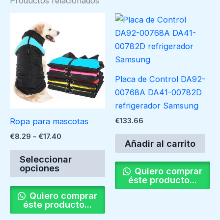
Productos relacionados
Price
Este
range:
producto
€8.29
through
tiene
€17.40
múltiples
variantes.
Placa de Control DA92-
Las
00768A DA41-00782D
opciones
refrigerador Samsung
se
Ropa para mascotas
€
133.66
pueden
€
8.29
–
€
17.40
elegir
Añadir al carrito
en
Seleccionar
la
opciones
Quiero comprar
página
éste producto...
de
Quiero comprar
éste producto...
producto