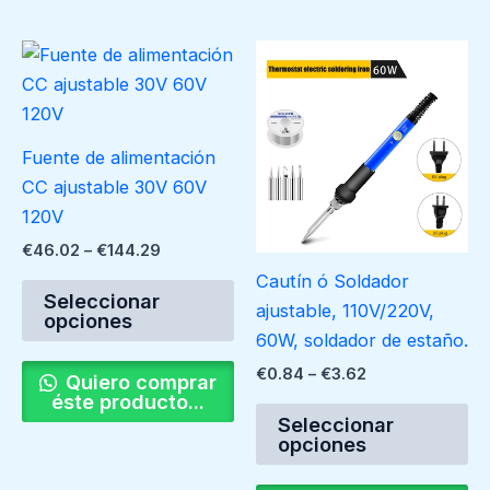
Price
Price
Este
Es
range:
range:
producto
pr
€46.02
€0.84
through
tiene
through
ti
€144.29
€3.62
múltiples
mú
Fuente de alimentación
variantes.
va
CC ajustable 30V 60V
Las
La
120V
opciones
op
€
46.02
–
€
144.29
se
se
Cautín ó Soldador
pueden
pu
Seleccionar
ajustable, 110V/220V,
opciones
elegir
ele
60W, soldador de estaño.
en
en
€
0.84
–
€
3.62
la
la
Quiero comprar
éste producto...
página
pá
Seleccionar
de
de
opciones
producto
pr